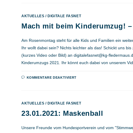
AKTUELLES
/
DIGITALE FASNET
Mach mit beim Kinderumzug! 
Am Rosenmontag steht für alle Kids und Familien ein weite
Ihr wollt dabei sein? Nichts leichter als das! Schickt uns b
(kurzes Video oder Bild) an digitalefasnet@kg-fledermaus.d
Kinderumzugs 2021. Ihr könnt euch dabei von unserem V
FÜR
KOMMENTARE DEAKTIVIERT
MACH
MIT
BEIM
KINDERUMZUG!
–
FOR
AKTUELLES
/
DIGITALE FASNET
KIDS
ONLY
23.01.2021: Maskenball
Unsere Freunde vom Hundesportverein und vom "Stimmwerk