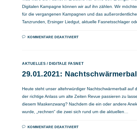
Digitalen Kampagne können wir auf ihn zählen. Wir möchten
für die vergangenen Kampagnen und das außerordentlich
Tanzrunden, Ersinger Liedgut, aktuelle Fasnetsschlager 
FÜR
KOMMENTARE DEAKTIVIERT
30.01.2021:
MASKENBALL
AKTUELLES
/
DIGITALE FASNET
29.01.2021: Nachtschwärmerbal
Heute steht unser altehrwürdiger Nachtschwärmerball auf
der richtige Anlass um alte Zeiten Revue passieren zu lass
diesem Maskenzwang? Nachdem die ein oder andere Ane
wurde, „rechnen“ die zwei sich rund um die aktuellen…
FÜR
KOMMENTARE DEAKTIVIERT
29.01.2021:
NACHTSCHWÄRMERBALL