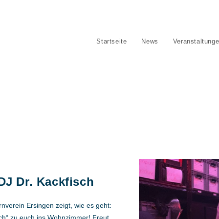
Verein
Startseite
News
Veranstaltung
DJ Dr. Kackfisch
verein Ersingen zeigt, wie es geht:
sch“ zu euch ins Wohnzimmer! Freut