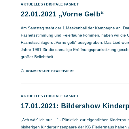
AKTUELLES
/
DIGITALE FASNET
22.01.2021 „Vorne Gelb“
Am Samstag steht der 1.Maskenball der Kampagne an. Damit 
Fasnetsstimmung und Feierlaune kommen, haben wir die Or
Fasnetsschlagers „Vorne gelb“ ausgegraben. Das Lied wur
Jahre 1981 für die damalige Eröffnungsprunksitzung geschr
großer Beliebtheit…
FÜR
KOMMENTARE DEAKTIVIERT
22.01.2021
„VORNE
GELB“
AKTUELLES
/
DIGITALE FASNET
17.01.2021: Bildershow Kinder
„Ach wär´ ich nur….“ - Pünktlich zur eigentlichen Kinderpru
bisherigen Kinderprinzenpaare der KG Fledermaus haben w