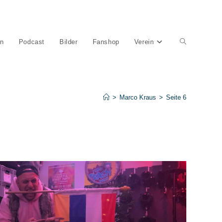
en
Podcast
Bilder
Fanshop
Verein
Website-
Suche
>
Marco Kraus
>
Seite 6
umschalten