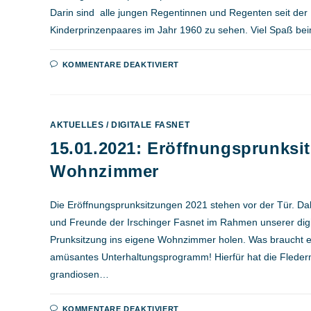
Darin sind alle jungen Regentinnen und Regenten seit der 
Kinderprinzenpaares im Jahr 1960 zu sehen. Viel Spaß be
FÜR
KOMMENTARE DEAKTIVIERT
17.01.2021:
BILDERSHOW
KINDERPRINZENPAARE
AKTUELLES
/
DIGITALE FASNET
15.01.2021: Eröffnungsprunksi
Wohnzimmer
Die Eröffnungsprunksitzungen 2021 stehen vor der Tür. Dah
und Freunde der Irschinger Fasnet im Rahmen unserer di
Prunksitzung ins eigene Wohnzimmer holen. Was braucht es 
amüsantes Unterhaltungsprogramm! Hierfür hat die Fleder
grandiosen…
FÜR
KOMMENTARE DEAKTIVIERT