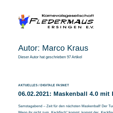
Zum
Startseite
News
Veranstaltungen
Podcast
Bilder
Fanshop
Inhalt
springen
Autor:
Marco Kraus
Dieser Autor hat geschrieben 97 Artikel
AKTUELLES
/
DIGITALE FASNET
06.02.2021: Maskenball 4.0 mit 
Samstagabend – Zeit für den nächsten Maskenball! Der Turn
Wenn ihr nicht zum „Kackfisch“ kommt, kommt der „Kackfi