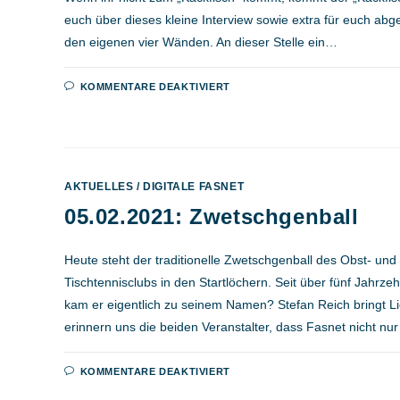
euch über dieses kleine Interview sowie extra für euch ab
den eigenen vier Wänden. An dieser Stelle ein…
FÜR
KOMMENTARE DEAKTIVIERT
06.02.2021:
MASKENBALL
4.0
MIT
DJ
DR.
KACKFISCH
AKTUELLES
/
DIGITALE FASNET
05.02.2021: Zwetschgenball
Heute steht der traditionelle Zwetschgenball des Obst- un
Tischtennisclubs in den Startlöchern. Seit über fünf Jahrze
kam er eigentlich zu seinem Namen? Stefan Reich bringt L
erinnern uns die beiden Veranstalter, dass Fasnet nicht nu
FÜR
KOMMENTARE DEAKTIVIERT
05.02.2021:
ZWETSCHGENBALL