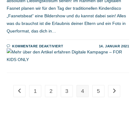
absoluten Lieblingskostüm sehen! Im Rahmen der Digitalen
Fasnet planen wir für den Tag der traditionellen Kinderdisco
„Fasnetsbeat“ eine Bildershow und du kannst dabei sein! Alles
was du brauchst ist die Erlaubnis deiner Eltern und ein Foto in
Querformat, das dich in…
FÜR
KOMMENTARE DEAKTIVIERT
14. JANUAR 2021
DIGITALE
KAMPAGNE
–
FOR
KIDS
ONLY
1
2
3
4
5
Zur vorherigen Seite
Zur nächste