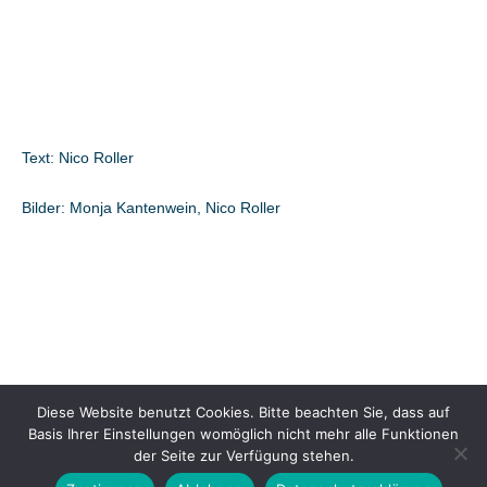
Text: Nico Roller
Bilder: Monja Kantenwein, Nico Roller
Diese Website benutzt Cookies. Bitte beachten Sie, dass auf
Basis Ihrer Einstellungen womöglich nicht mehr alle Funktionen
Kontakt
Impressum
Datenschutzerklärung
Mitglied werden
der Seite zur Verfügung stehen.
Downloads
Intern