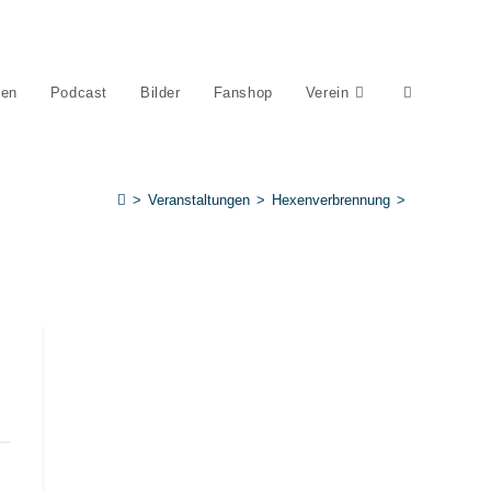
gen
Podcast
Bilder
Fanshop
Verein
Website-
Suche
>
Veranstaltungen
>
Hexenverbrennung
>
umschalten