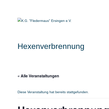
Zum
Startseite
News
Veranstaltungen
Podcast
Bilder
Fanshop
Inhalt
springen
Hexenverbrennung
« Alle Veranstaltungen
Diese Veranstaltung hat bereits stattgefunden.