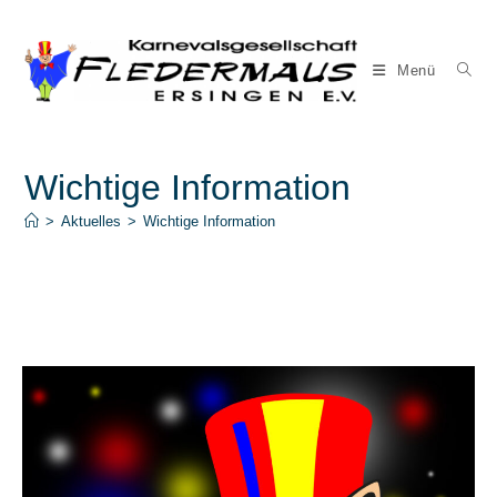
Zum
Inhalt
springen
Menü
Wichtige Information
>
Aktuelles
>
Wichtige Information