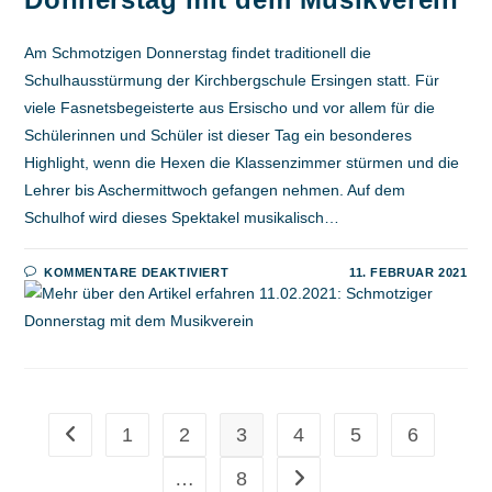
Am Schmotzigen Donnerstag findet traditionell die
Schulhausstürmung der Kirchbergschule Ersingen statt. Für
viele Fasnetsbegeisterte aus Ersischo und vor allem für die
Schülerinnen und Schüler ist dieser Tag ein besonderes
Highlight, wenn die Hexen die Klassenzimmer stürmen und die
Lehrer bis Aschermittwoch gefangen nehmen. Auf dem
Schulhof wird dieses Spektakel musikalisch…
FÜR
KOMMENTARE DEAKTIVIERT
11. FEBRUAR 2021
11.02.2021:
SCHMOTZIGER
DONNERSTAG
MIT
DEM
MUSIKVEREIN
1
2
3
4
5
6
Zur vorherigen Seite
…
8
Zur nächsten Seite